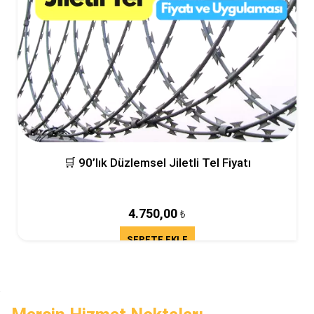
🛒 90’lık Düzlemsel Jiletli Tel Fiyatı
4.750,00
₺
SEPETE EKLE