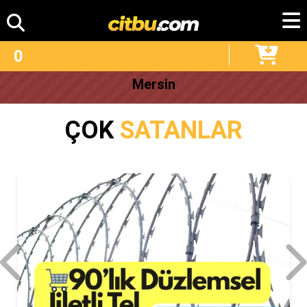
0
Mersin
ÇOK
SATANLAR