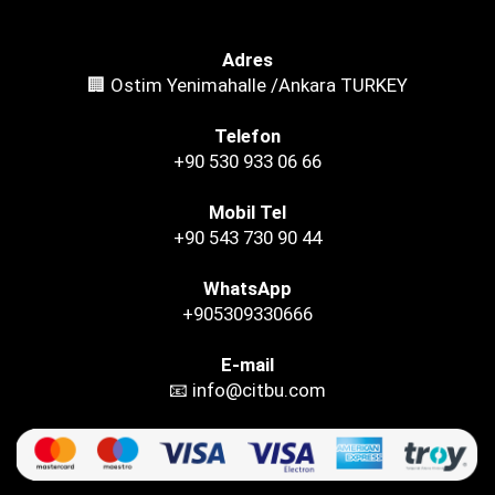
Adres
🏢 Ostim Yenimahalle /Ankara TURKEY
Telefon
+90 530 933 06 66
Mobil Tel
+90 543 730 90 44
WhatsApp
+905309330666
E-mail
📧 info@citbu.com