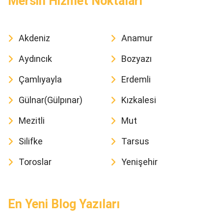
Mersin Hizmet Noktaları
Akdeniz
Anamur
Aydıncık
Bozyazı
Çamlıyayla
Erdemli
Gülnar(Gülpınar)
Kızkalesi
Mezitli
Mut
Silifke
Tarsus
Toroslar
Yenişehir
En Yeni Blog Yazıları