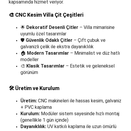
kapsamında hizmet veriyor.
🎨 CNC Kesim Villa Çit Çeşitleri
🌟
Dekoratif Desenli Çitler
– Villa mimarisine
uyumlu özel tasarımlar
🛡️
Güvenlik Odaklı Çitler
– Çift çubuk ve
galvanizli çelik ile ekstra dayanıklılık
🏠
Modern Tasarımlar
– Minimalist ve düz hatlı
modeller
🎨
Klasik Tasarımlar
– Estetik ve geleneksel
görünüm
🛠️ Üretim ve Kurulum
Üretim:
CNC makineleri ile hassas kesim, galvaniz
+ PVC kaplama
Kurulum:
Modüler sistem sayesinde hızlı montaj
(genellikle 1 gün içinde)
Dayanıklılık:
UV katkılı kaplama ile uzun ömürlü