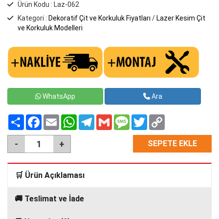
Ürün Kodu : Laz-062
Kategori̇ :
Dekoratif Çit ve Korkuluk Fiyatları
/
Lazer Kesim Çit
ve Korkuluk Modelleri
WhatsApp
Ara
Paylaş
Facebook
Email
WhatsApp
Telegram
Gmail
Message
Twitter
Copy
Link
SEPETE EKLE
🛒 Ürün Açıklaması
🚚 Teslimat ve İade