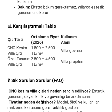
kullanım
Bakım:
Ekstra bakım gerektirmez, yıllarca estetik
görünümünü korur
📊 Karşılaştırmalı Tablo
Ortalama Fiyat
Kullanım
Çit Türü
(2026)
Alanı
CNC Kesim
1.800 – 2.500
Villa çevresi
Villa Çiti
TL/m²
Özel Tasarım
2.500 – 4.500
Villa projeleri
Villa Çiti
TL/m²
❓ Sık Sorulan Sorular (FAQ)
CNC kesim villa çitleri neden tercih ediliyor?
Estetik
görünüm, dayanıklılık ve güvenliği bir arada sunar.
Fiyatlar neden değişiyor?
Model, ölçü ve kullanılan
malzeme kalitesine göre farklılık gösterir.