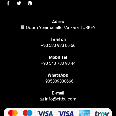
Adres
🏢 Ostim Yenimahalle /Ankara TURKEY
Telefon
+90 530 933 06 66
Mobil Tel
+90 543 730 90 44
WhatsApp
+905309330666
E-mail
📧 info@citbu.com