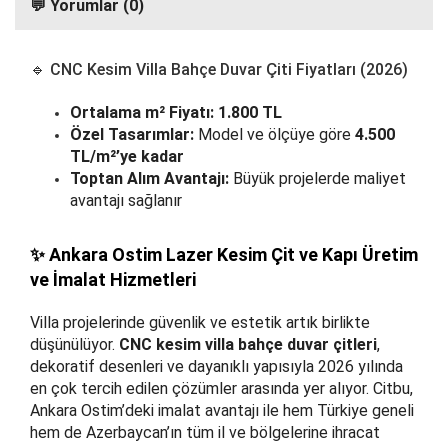
💬 Yorumlar (0)
🔹 CNC Kesim Villa Bahçe Duvar Çiti Fiyatları (2026)
Ortalama m² Fiyatı:
1.800 TL
Özel Tasarımlar:
Model ve ölçüye göre
4.500
TL/m²’ye kadar
Toptan Alım Avantajı:
Büyük projelerde maliyet
avantajı sağlanır
✨ Ankara Ostim Lazer Kesim Çit ve Kapı Üretim
ve İmalat Hizmetleri
Villa projelerinde güvenlik ve estetik artık birlikte
düşünülüyor.
CNC kesim villa bahçe duvar çitleri
,
dekoratif desenleri ve dayanıklı yapısıyla 2026 yılında
en çok tercih edilen çözümler arasında yer alıyor. Citbu,
Ankara Ostim’deki imalat avantajı ile hem Türkiye geneli
hem de Azerbaycan’ın tüm il ve bölgelerine ihracat