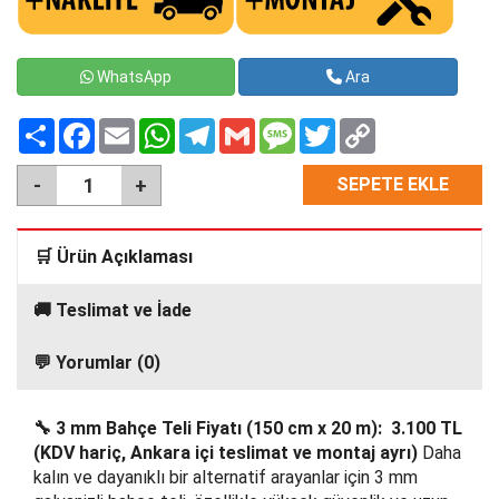
WhatsApp
Ara
Paylaş
Facebook
Email
WhatsApp
Telegram
Gmail
Message
Twitter
Copy
Link
SEPETE EKLE
🛒 Ürün Açıklaması
🚚 Teslimat ve İade
💬 Yorumlar (0)
🔧 3 mm Bahçe Teli Fiyatı (150 cm x 20 m): 3.100 TL
(KDV hariç, Ankara içi teslimat ve montaj ayrı)
Daha
kalın ve dayanıklı bir alternatif arayanlar için 3 mm