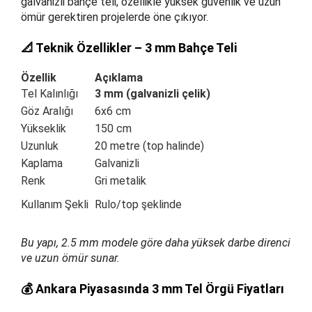
galvanizli bahçe teli, özellikle yüksek güvenlik ve uzun
ömür gerektiren projelerde öne çıkıyor.
📐 Teknik Özellikler – 3 mm Bahçe Teli
Özellik
Açıklama
Tel Kalınlığı
3 mm (galvanizli çelik)
Göz Aralığı
6x6 cm
Yükseklik
150 cm
Uzunluk
20 metre (top halinde)
Kaplama
Galvanizli
Renk
Gri metalik
Kullanım Şekli
Rulo/top şeklinde
Bu yapı, 2.5 mm modele göre daha yüksek darbe direnci
ve uzun ömür sunar.
💰 Ankara Piyasasında 3 mm Tel Örgü Fiyatları