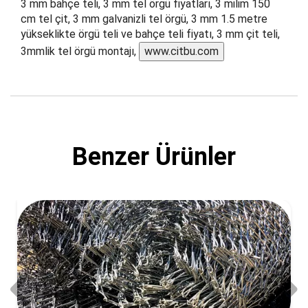
3 mm bahçe teli, 3 mm tel örgü fiyatları, 3 milim 150
cm tel çit, 3 mm galvanizli tel örgü, 3 mm 1.5 metre
yükseklikte örgü teli ve bahçe teli fiyatı, 3 mm çit teli,
3mmlik tel örgü montajı,
www.citbu.com
Benzer Ürünler
🛒 2 mm 5x5 cm Bahçe Çit Teli Top Fiyatı
1.650,00
₺
SEPETE EKLE