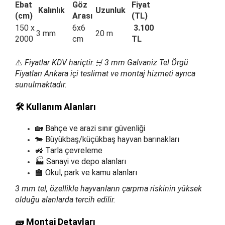
Ebat
Göz
Fiyat
Kalınlık
Uzunluk
(cm)
Arası
(TL)
150 x
6x6
3.100
3 mm
20 m
2000
cm
TL
⚠️
Fiyatlar KDV hariçtir.🛒 3 mm Galvaniz Tel Örgü
Fiyatları Ankara içi teslimat ve montaj hizmeti ayrıca
sunulmaktadır.
🛠️ Kullanım Alanları
🏡 Bahçe ve arazi sınır güvenliği
🐄 Büyükbaş/küçükbaş hayvan barınakları
🚜 Tarla çevreleme
🏭 Sanayi ve depo alanları
🏫 Okul, park ve kamu alanları
3 mm tel, özellikle hayvanların çarpma riskinin yüksek
olduğu alanlarda tercih edilir.
🧱 Montaj Detayları