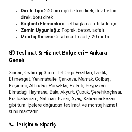
Direk Tipi:
240 cm eğri beton direk, düz beton
direk, boru direk
Bağlantı Elemanları:
Tel bağlama teli, kelepçe
Zemin Uygunluğu:
Toprak, beton, asfalt
Montaj Süresi:
Ortalama 1 saat / 20 metre
📦 Teslimat & Hizmet Bölgeleri – Ankara
Geneli
Sincan, Ostim 🛒 3 mm Tel Örgü Fiyatları, İvedik,
Etimesgut, Yenimahalle, Çankaya, Mamak, Gölbaşı,
Keçiören, Altındağ, Pursaklar, Polatlı, Beypazarı,
Elmadağ, Haymana, Bala, Akyurt, Çubuk, Şereflikoçhisar,
Kızılcahamam, Nallıhan, Evren, Ayaş, Kahramankazan
gibi tüm ilçelere doğrudan teslimat ve montaj hizmeti
sunulmaktadır.
📞 İletişim & Sipariş