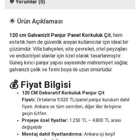
💬 Yorumlar (0)
🌟 Ürün Açıklaması
120 cm Galvanizli Panjur Panel Korkuluk Çit
, hem
estetik hem de güvenlik arayan kullanıcılar için ideal bir
çözümdür. Villa bahçeleri, site çevreleri, otel peyzajları
ve endüstriyel alanlar için özel olarak tasarlanmıştır.
Güneş kırıcı panjur yapısı sayesinde mahremiyet sağlar,
galvanizli çelik ve fırınlı boya ile uzun ömürlüdür.
💰 Fiyat Bilgisi
120 CM Dekoratif Korkuluk Panjur Çit
Fiyatı:
Ortalama 9.020 TL/panel panjur kurulum dahil
fiyatı. Ankara ve tüm semtleri, diğer iller iletişime
geçin lütfen.
Projeye özel fiyatlar:
1.250 TL – 4.800 TL arası
değişebilir
Montaj dahil fiyatlandırma:
Ankara içi keşif