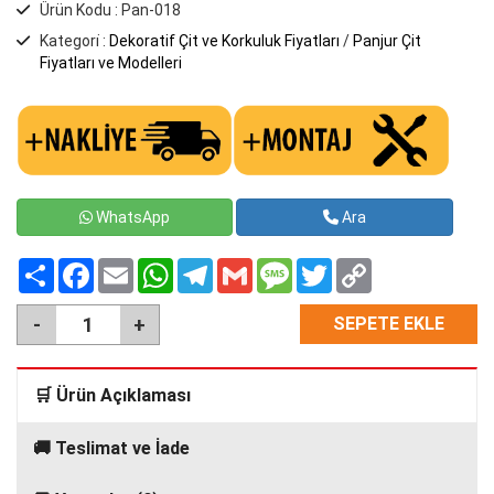
Ürün Kodu : Pan-018
Kategori̇ :
Dekoratif Çit ve Korkuluk Fiyatları
/
Panjur Çit
Fiyatları ve Modelleri
WhatsApp
Ara
Paylaş
Facebook
Email
WhatsApp
Telegram
Gmail
Message
Twitter
Copy
Link
SEPETE EKLE
🛒 Ürün Açıklaması
🚚 Teslimat ve İade