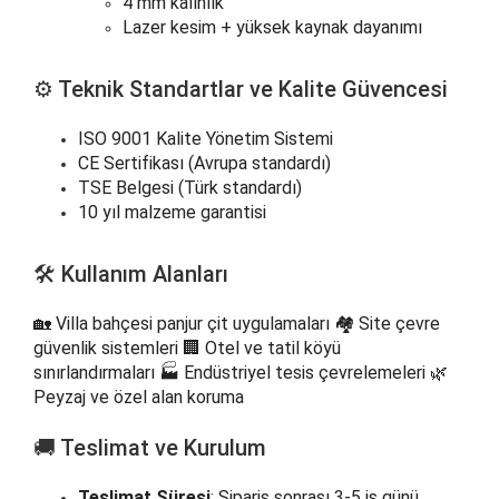
4 mm kalınlık
Lazer kesim + yüksek kaynak dayanımı
⚙️ Teknik Standartlar ve Kalite Güvencesi
ISO 9001 Kalite Yönetim Sistemi
CE Sertifikası (Avrupa standardı)
TSE Belgesi (Türk standardı)
10 yıl malzeme garantisi
🛠️ Kullanım Alanları
🏡 Villa bahçesi panjur çit uygulamaları 🏘️ Site çevre
güvenlik sistemleri 🏢 Otel ve tatil köyü
sınırlandırmaları 🏭 Endüstriyel tesis çevrelemeleri 🌿
Peyzaj ve özel alan koruma
🚚 Teslimat ve Kurulum
Teslimat Süresi
: Sipariş sonrası 3-5 iş günü