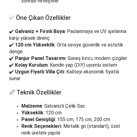
sonrası netleştirilir
✅ Öne Çıkan Özellikler
✔️
Galvaniz + Fırınlı Boya
: Paslanmaya ve UV ışınlarına
karşı yüksek direnç
✔️
120 cm Yükseklik
: Orta seviye güvenlik ve estetik
denge
✔️
Panjur Panel Tasarımı
: Güneş kırıcı, modern çizgiler
✔️
Kolay Kurulum
: Kendin yap (DIY) uyumlu sistem
✔️
Uygun Fiyatlı Villa Çiti
: Kaliteyi ekonomik fiyatla
sunar
📏 Teknik Özellikler
Malzeme
: Galvanizli Çelik Sac
Yükseklik
: 120 cm
Panel Genişliği
: 155 cm, 175 cm, 200 cm
Renk Seçenekleri
: Metalik gri (standart), özel
renk üretimi yapılır