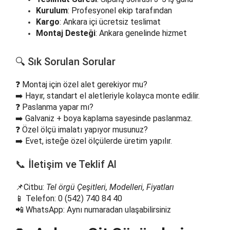
Kurulum
: Profesyonel ekip tarafından
Kargo
: Ankara içi ücretsiz teslimat
Montaj Desteği
: Ankara genelinde hizmet
🔍 Sık Sorulan Sorular
❓ Montaj için özel alet gerekiyor mu?
➡️ Hayır, standart el aletleriyle kolayca monte edilir.
❓ Paslanma yapar mı?
➡️ Galvaniz + boya kaplama sayesinde paslanmaz.
❓ Özel ölçü imalatı yapıyor musunuz?
➡️ Evet, isteğe özel ölçülerde üretim yapılır.
📞 İletişim ve Teklif Al
📌Citbu:
Tel örgü Çeşitleri, Modelleri, Fiyatları
📱 Telefon: 0 (542) 740 84 40
📲 WhatsApp: Aynı numaradan ulaşabilirsiniz