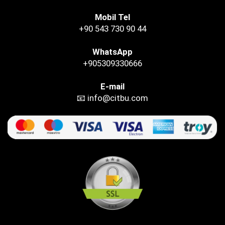
Mobil Tel
+90 543 730 90 44
WhatsApp
+905309330666
E-mail
📧 info@citbu.com