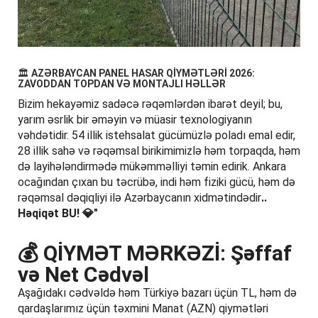
🏛️
AZƏRBAYCAN PANEL HASAR QİYMƏTLƏRİ 2026:
ZAVODDAN TOPDAN VƏ MONTAJLI HƏLLƏR
Bizim hekayəmiz sadəcə rəqəmlərdən ibarət deyil; bu,
yarım əsrlik bir əməyin və müasir texnologiyanın
vəhdətidir. 54 illik istehsalat gücümüzlə poladı emal edir,
28 illik sahə və rəqəmsal birikimimizlə həm torpaqda, həm
də layihələndirmədə mükəmməlliyi təmin edirik. Ankara
ocağından çıxan bu təcrübə, indi həm fiziki gücü, həm də
rəqəmsal dəqiqliyi ilə Azərbaycanın xidmətindədir
..
Həqiqət BU! 💎"
💰
QİYMƏT MƏRKƏZİ: Şəffaf
və Net Cədvəl
Aşağıdakı cədvəldə həm Türkiyə bazarı üçün TL, həm də
qardaşlarımız üçün təxmini Manat (AZN) qiymətləri