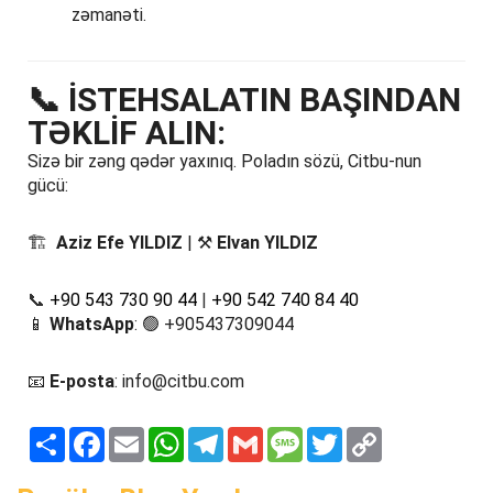
zəmanəti.
📞
İSTEHSALATIN BAŞINDAN
TƏKLİF ALIN:
Sizə bir zəng qədər yaxınıq. Poladın sözü, Citbu-nun
gücü:
🏗️
Aziz Efe YILDIZ
| ⚒️
Elvan YILDIZ
📞
+90 543 730 90 44
|
+90 542 740 84 40
📱
WhatsApp
:
🟢 +905437309044
📧
E-posta
:
info@citbu.com
Paylaş
Facebook
Email
WhatsApp
Telegram
Gmail
Message
Twitter
Copy
Link