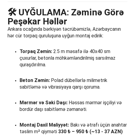
🛠️
UYĞULAMA: Zəminə Görə
Peşəkar Həllər
Ankara ocağında bərkiyən təcrübəmizlə, Azərbaycanın
hər cür torpaq quruluşuna uyğun montaj edirik:
Torpaq Zəmin:
2.5 m məsafə ilə 40x40 sm
çuxurlar, betonla möhkəmləndirilmiş sarsılmaz
quraşdırılma.
Beton Zəmin:
Polad dübellərlə milimetrik
sabitləmə və vibrasiyaya qarşı qoruma.
Mərmər və Səki Daşı:
Həssas mərmər işçiliyi və
bordür daşı sabitləmə zəmanəti.
Montaj Daxil Maliyyət:
Bakı və ətrafı üçün anahtar
təslim m² qiyməti
330 ₺ – 950 ₺ (~13 - 37 AZN)