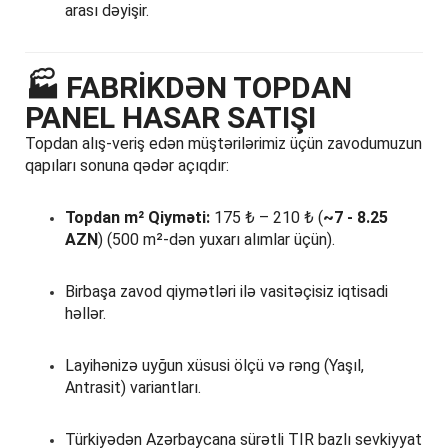
arası dəyişir.
🏭
FABRİKDƏN TOPDAN
PANEL HASAR SATIŞI
Topdan alış-veriş edən müştərilərimiz üçün zavodumuzun
qapıları sonuna qədər açıqdır:
Topdan m² Qiyməti:
175 ₺ – 210 ₺ (
~7 - 8.25
AZN
) (500 m²-dən yuxarı alımlar üçün).
Birbaşa zavod qiymətləri ilə vasitəçisiz iqtisadi
həllər.
Layihənizə uyğun xüsusi ölçü və rəng (Yaşıl,
Antrasit) variantları.
Türkiyədən Azərbaycana sürətli TIR bazlı sevkiyyat