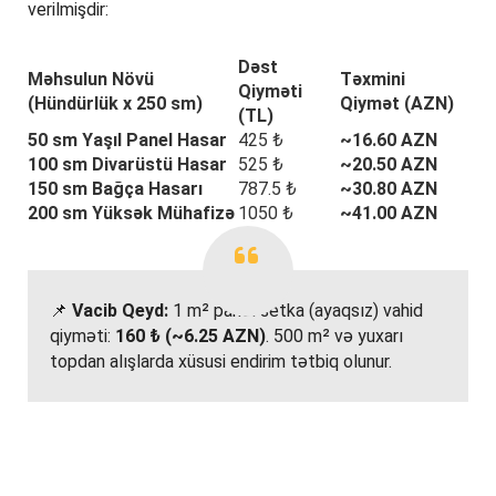
verilmişdir:
Dəst
Məhsulun Növü
Təxmini
Qiyməti
(Hündürlük x 250 sm)
Qiymət (AZN)
(TL)
50 sm Yaşıl Panel Hasar
425 ₺
~16.60 AZN
100 sm Divarüstü Hasar
525 ₺
~20.50 AZN
150 sm Bağça Hasarı
787.5 ₺
~30.80 AZN
200 sm Yüksək Mühafizə
1050 ₺
~41.00 AZN
📌
Vacib Qeyd:
1 m² panel setka (ayaqsız) vahid
qiyməti:
160 ₺ (~6.25 AZN)
. 500 m² və yuxarı
topdan alışlarda xüsusi endirim tətbiq olunur.